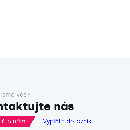
i sme Vás?
taktujte nás
íšte nám
Vyplňte dotazník