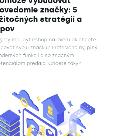
omôže vybudovať
ovedomie značky: 5
žitočných stratégií a
ipov
ý by mal byť eshop na mieru ak chcete
dovať svoju značku? Profesionálny, plný
derných funkcií a so značným
tenciálom predaja. Chcete taký?