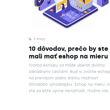
E-shopy
10 dôvodov, prečo by ste
mali mať eshop na mieru
Tvorba eshopu sa môže uberať dvoma
základnými cestami. Buď si zvolíte eshop
na prenájom alebo ďalšiu možnosť.
Dlhodobo výhodnejšiu. Eshop na mieru. A
ste sa ešte úplne nerozhodli, možno vás
presvedčí nasledujúcich 10 bodov.