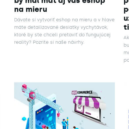
by mal mať aj váš eshop
p
na mieru
p
u
Dávate si vytvoriť eshop na mieru a v hlave
t
máte detailizované desiatky vychytávok,
ktoré by ste chceli pretaviť do fungujúcej
Ak
reality? Pozrite si naše návrhy.
bu
mo
po