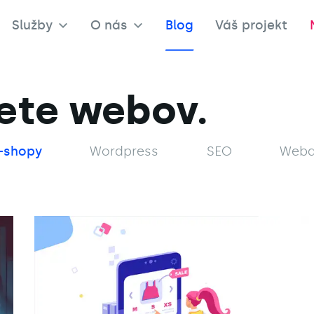
Služby
O nás
Blog
Váš projekt
ete webov.
-shopy
Wordpress
SEO
Webd