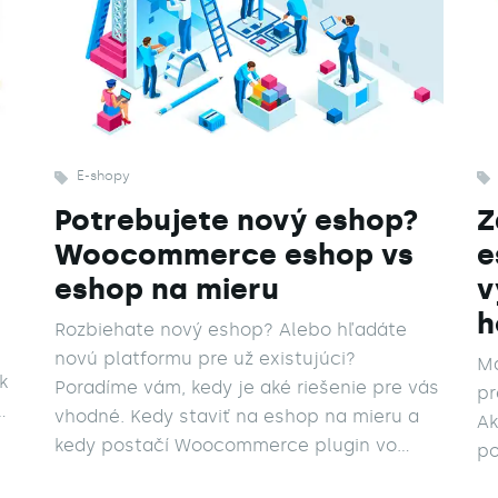
E-shopy
Potrebujete nový eshop?
Z
Woocommerce eshop vs
e
eshop na mieru
v
h
Rozbiehate nový eshop? Alebo hľadáte
novú platformu pre už existujúci?
Má
k
Poradíme vám, kedy je aké riešenie pre vás
pr
vhodné. Kedy staviť na eshop na mieru a
Ak
kedy postačí Woocommerce plugin vo
po
WordPress-e.