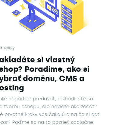
E-shopy
akladáte si vlastný
shop? Poradíme, ako si
ybrať doménu, CMS a
osting
te nápad čo predávať, rozhodli ste sa
e tvorbu eshopu, ale neviete ako začať?
é prvotné kroky vás čakajú a na čo si dať
zor? Poďme sa na to pozrieť spoločne.