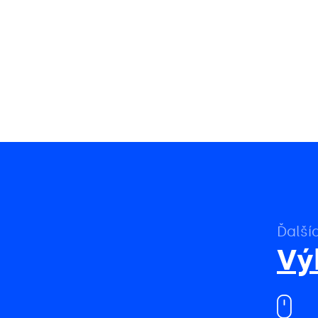
Ďalší
Vý