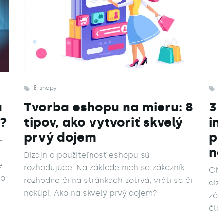
E-shopy
a
Tvorba eshopu na mieru: 8
3
k?
tipov, ako vytvoriť skvelý
i
prvý dojem
p
-
n
Dizajn a použiteľnosť eshopu sú
e
rozhodujúce. Na základe nich sa zákazník
Ch
to
rozhodne či na stránkach zotrvá, vráti sa či
di
nakúpi. Ako na skvelý prvý dojem?
zá
nie
čl