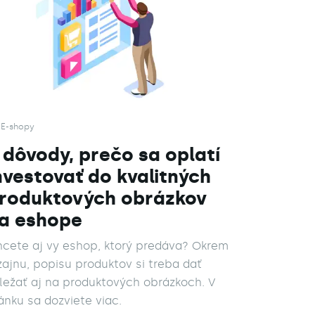
E-shopy
 dôvody, prečo sa oplatí
nvestovať do kvalitných
roduktových obrázkov
a eshope
cete aj vy eshop, ktorý predáva? Okrem
zajnu, popisu produktov si treba dať
ležať aj na produktových obrázkoch. V
ánku sa dozviete viac.