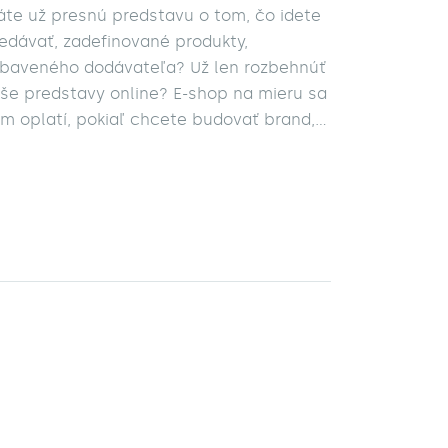
te už presnú predstavu o tom, čo idete
edávať, zadefinované produkty,
baveného dodávateľa? Už len rozbehnúť
še predstavy online? E-shop na mieru sa
m oplatí, pokiaľ chcete budovať brand,
líšiť sa od konkurencie a okrem toho
sponovať unikátnymi funkciami, ktoré
dporia váš predaj. Ešte prv, ako sa
stíte do detailov pri tvorbe vlastného e-
opu, čakajú vás tieto základné kroky.