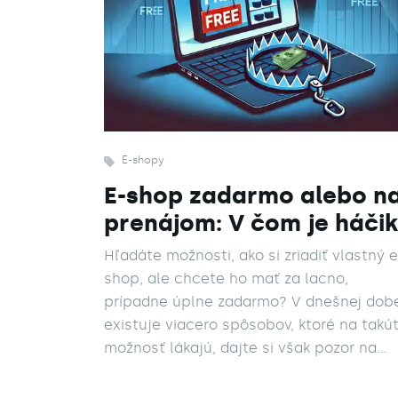
E-shopy
E-shop zadarmo alebo n
prenájom: V čom je háči
Hľadáte možnosti, ako si zriadiť vlastný e
shop, ale chcete ho mať za lacno,
prípadne úplne zadarmo? V dnešnej dob
existuje viacero spôsobov, ktoré na takú
možnosť lákajú, dajte si však pozor na
úskolia, pretože v skutočnosti za darmo 
je nič...