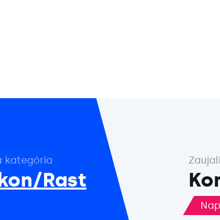
a kategória
Zaujal
kon/Rast
Kon
Nap