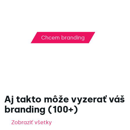
smerovaniu značky, pripravíme rebranding -
osviežime identitu tak, aby pôsobila
modernejšie, no zachovala rozpoznateľnosť
vašej značky.
Chcem branding
Aj takto môže vyzerať váš
branding (100+)
Zobraziť všetky