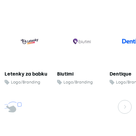
Letenky za babku
Biutimi
Dentique
Logo/Branding
Logo/Branding
Logo/Bra