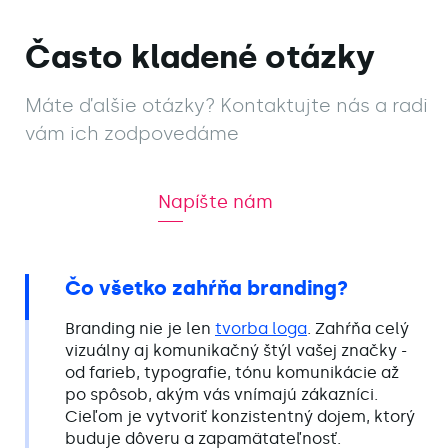
Často kladené otázky
Máte ďalšie otázky? Kontaktujte nás a radi
vám ich zodpovedáme
Napíšte nám
Napíšte nám
Čo všetko zahŕňa branding?
Branding nie je len
tvorba loga
. Zahŕňa celý
vizuálny aj komunikačný štýl vašej značky -
od farieb, typografie, tónu komunikácie až
po spôsob, akým vás vnímajú zákazníci.
Cieľom je vytvoriť konzistentný dojem, ktorý
buduje dôveru a zapamätateľnosť.