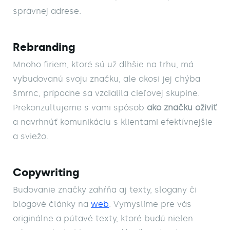
správnej adrese.
Rebranding
Mnoho firiem, ktoré sú už dlhšie na trhu, má 
vybudovanú svoju značku, ale akosi jej chýba 
šmrnc, prípadne sa vzdialila cieľovej skupine. 
Prekonzultujeme s vami spôsob 
ako značku oživiť
a navrhnúť komunikáciu s klientami efektívnejšie 
a sviežo.
Copywriting
Budovanie značky zahŕňa aj texty, slogany či 
blogové články na 
web
. Vymyslíme pre vás 
originálne a pútavé texty, ktoré budú nielen 