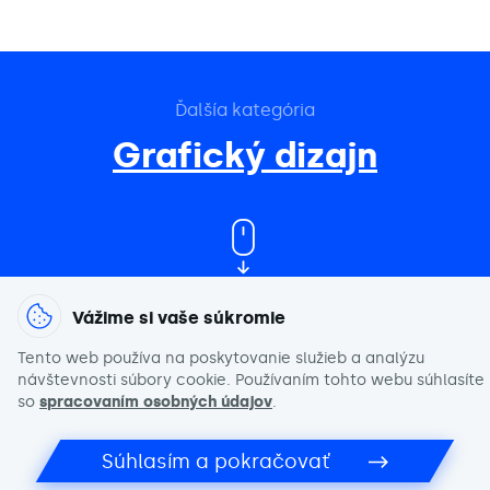
Ďalšía kategória
Grafický dizajn
Vážime si vaše súkromie
Tento web používa na poskytovanie služieb a analýzu
návštevnosti súbory cookie. Používaním tohto webu súhlasíte
Zaujali sme Vás?
so
spracovaním osobných údajov
.
Kontaktujte nás
Súhlasím a pokračovať
Napíšte nám
Vyplňte dotazník