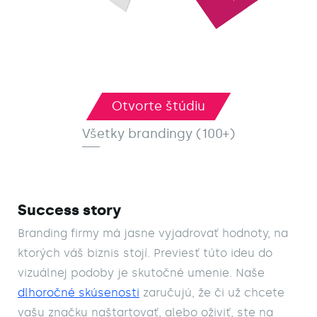
Otvorte štúdiu
0+)
Všetky brandingy (100+)
Služby
Success story
Naše práce
Branding firmy má jasne vyjadrovať hodnoty, na 
ktorých váš biznis stojí. Previesť túto ideu do 
O nás
vizuálnej podoby je skutočné umenie. Naše 
dlhoročné skúsenosti
 zaručujú, že či už chcete 
Blog
vašu značku naštartovať, alebo oživiť, ste na 