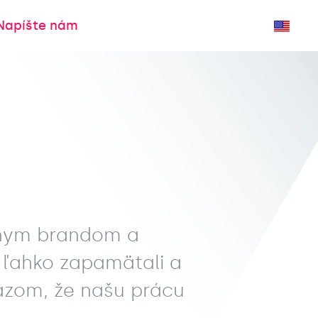
Napíšte nám
átnym brandom a
s ľahko zapamätali a
kazom, že našu prácu