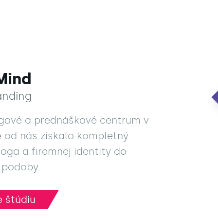
Mind
anding
gové a prednáškové centrum v
e od nás získalo kompletný
loga a firemnej identity do
 podoby.
 štúdiu
 štúdiu