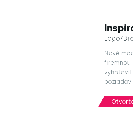
Inspir
Logo/Br
Nové mode
firemnou
vyhotovil
požiadavi
Otvorte
Otvorte