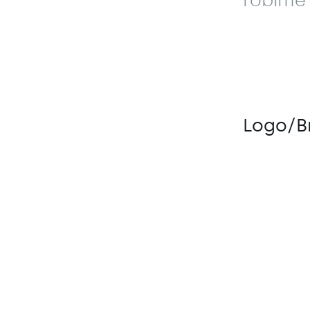
robíme
Logo/B