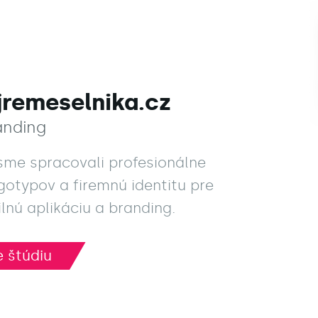
jremeselnika.cz
anding
 sme spracovali profesionálne
gotypov a firemnú identitu pre
lnú aplikáciu a branding.
 štúdiu
 štúdiu