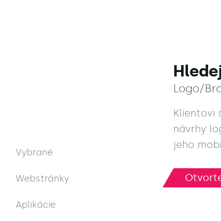
Hlede
Logo/Br
Klientovi
návrhy lo
jeho mobi
Vybrané
Otvorte
Otvorte
Webstránky
Aplikácie