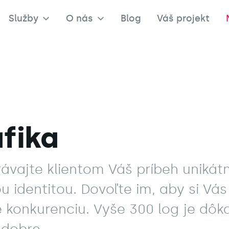
Služby
O nás
Blog
Váš projekt
fika
rávajte klientom Váš príbeh unik
u identitou. Dovoľte im, aby si Vá
 konkurenciu. Vyše 300 log je dô