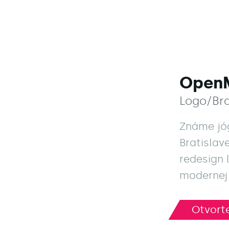
Open
Logo/Br
Známe jó
Bratislav
redesign 
modernej
Otvorte
Otvorte