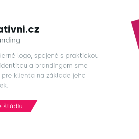
ativni.cz
anding
rné logo, spojené s praktickou
 identitou a brandingom sme
i pre klienta na základe jeho
ek.
 štúdiu
 štúdiu