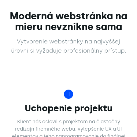
Moderná webstránka na
mieru nevznikne sama
Vytvorenie webstránky na najvyššej
úrovni si vyžaduje profesionálny prístup.
1
Uchopenie projektu
Klient nás oslovil s projektom na čiastočný
redizajn firemného webu, vylepšenie UX a UI
elementov a jeho naprogramovanie do finálnej