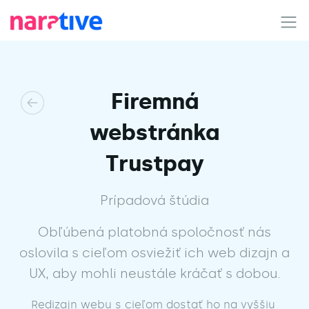
Firemná
webstránka
Trustpay
Prípadová štúdia
Obľúbená platobná spoločnosť nás
oslovila s cieľom osviežiť ich web dizajn a
UX, aby mohli neustále kráčať s dobou.
Redizajn webu s cieľom dostať ho na vyššiu 