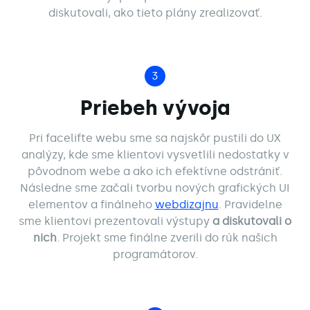
diskutovali, ako tieto plány zrealizovať.
3
Služby
Priebeh vývoja
Pri facelifte webu sme sa najskôr pustili do UX
Naše práce
analýzy, kde sme klientovi vysvetlili nedostatky v
pôvodnom webe a ako ich efektívne odstrániť.
Následne sme začali tvorbu nových grafických UI
O nás
elementov a finálneho
webdizajnu
. Pravidelne
sme klientovi prezentovali výstupy
a diskutovali o
nich
. Projekt sme finálne zverili do rúk našich
Blog
programátorov.